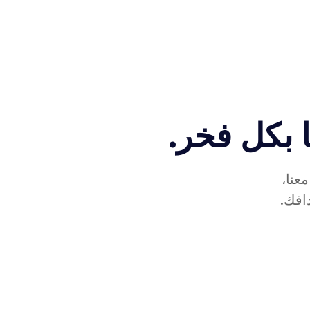
 بكل فخر.
عنا،
افك.