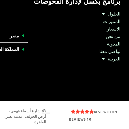
برنامج بكسل لإدارة الفحوصات
الحلول
المميزات
الاسعار
مصر
من نحن
المدونة
المملكة ال
تواصل معنا
العربية
43 شارع أسماء فهمي،





REVIEWED ON
أرض الجولف، مدينة نصر،
10 REVIEWS
القاهرة