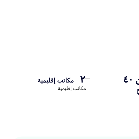
٤
٢
مكاتب إقليمية
مكاتب إقليمية​
ا