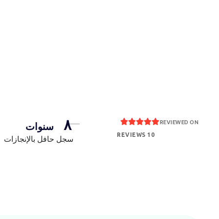
٨





REVIEWED ON
سنوات
10 REVIEWS
سجل حافل بالإنجازات