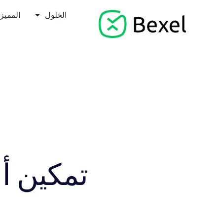
الحلول
المميز
تمكين أع