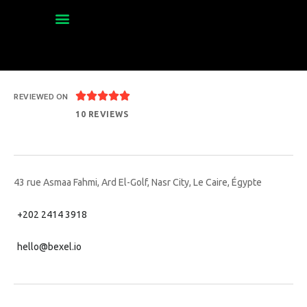





REVIEWED ON
10 REVIEWS
43 rue Asmaa Fahmi, Ard El-Golf, Nasr City, Le Caire, Égypte
+202 2414 3918
hello@bexel.io